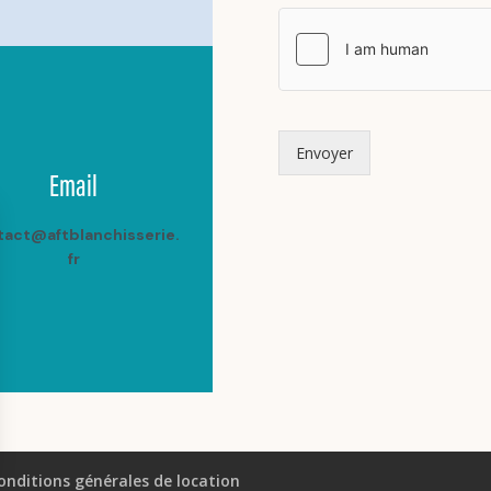
Envoyer
Email
tact@aftblanchisserie.
fr
onditions générales de location