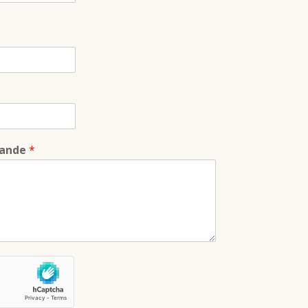
mande
*