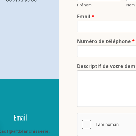
06 71 75 95 06
Prénom
Nom
Email
*
Numéro de téléphone
*
Descriptif de votre de
Email
tact@aftblanchisserie.